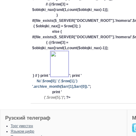
// @$row[3] =
$oblojki_nax[rand(1,count($oblojki_nax)-1)];
}
if(file_exists($_SERVER["DOCUMENT_ROOT"].'/nomera/'.$row
{ $oblojki_nax[] = $row[3]; }
else {
if(file_exists($_SERVER["DOCUMENT_ROOT"].'/nomera/'.$row
{ @$row[3] =
$oblojki_nax[rand(1,count($oblojki_nax)-1)];
} // } print '
'; print '
№'.$row[0].' ('.$row[1].')
'.archive_month($arr[1],$arr[0]).'
';
print '
(
'.$row[5].'
)
'; ?>
Рузский телеграф
М
Торг уместен
Языком цифр