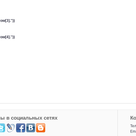
[3].''))
[4].''))
ы в социальных сетях
К
Тел
Ema