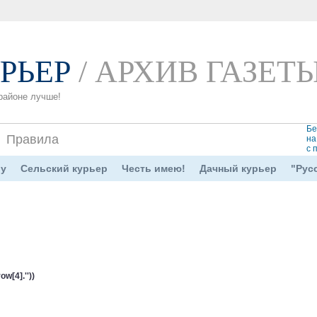
РЬЕР
/ АРХИВ ГАЗЕТ
районе лучше!
Бе
Правила
на
с 
ру
Сельский курьер
Честь имею!
Дачный курьер
"Рус
[4].''))