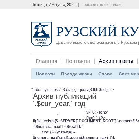
Пятница, 7 Августа, 2026
|
пользователей онлайн
РУЗСКИЙ КУ
Давайте вместе сделаем жизнь в Рузском 
Главная
Контакты
Архив газеты
Новости
Правда жизни
Слово
Свет ми
''order by dt desc"; $res=pg_query($dbh,$sql); ?>
Архив публикаций
'.$cur_year.' год
'; $k=0; } echo'
';
'; $k=0; } } ?>
if(file_exists($_SERVER["DOCUMENT_ROOT"].'/nomera/'.$row
{ $nomera_nax[] = $row[4]; }
else { // @$row[4] =
$nomera_nax[rand(1,count($nomera_nax)-1)];